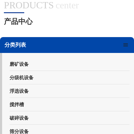
PRODUCTS
center
新闻动态
产品中心
人力资源
分类列表
乐鱼官方网站-乐鱼(中国)
磨矿设备
分级机设备
浮选设备
搅拌槽
破碎设备
筛分设备