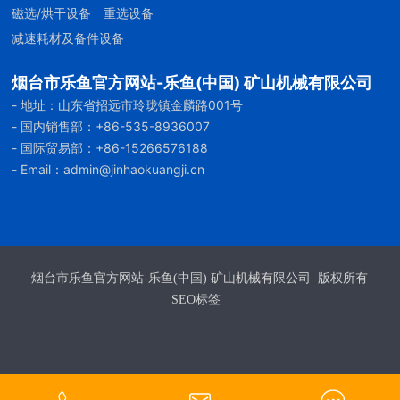
磁选/烘干设备
重选设备
减速耗材及备件设备
烟台市乐鱼官方网站-乐鱼(中国) 矿山机械有限公司
- 地址：山东省招远市玲珑镇金麟路001号
- 国内销售部：
+86-535-8936007
- 国际贸易部：
+86-
15266576188
- Email：
admin@jinhaokuangji.cn
烟台市乐鱼官方网站-乐鱼(中国) 矿山机械有限公司 版权所有
SEO标签