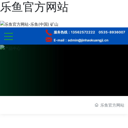
乐鱼官方网站
服务热线：
13562572222
0535-8936007
E-mail：admin@jinhaokuangji.cn
网站乐鱼官方网站
走进乐鱼官方网站-乐鱼(中国)
产品中心
选矿服务
乐鱼官方网站
工程案例
服务体系