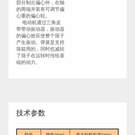
部分制出偏心外，在轴
的两端并装有可调节偏
心重的偏心轮。
电动机通过三角皮
带带动振动器，
振动器
的偏心效应使整个筛子
产生振动。弹簧是支持
筛箱用的，同时
也减轻
了筛子在运转时传给基
础的动力。
技术参数
型号
规格(mm)
最大给料粒度(mm)
处理能力(