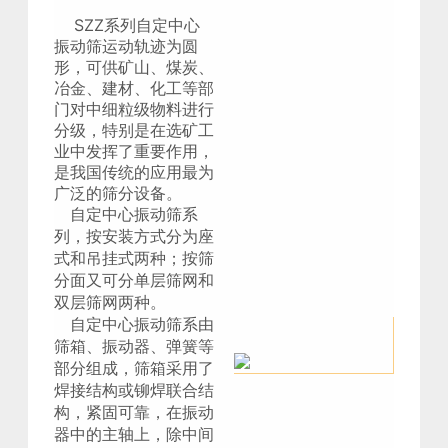
SZZ系列自定中心
振动筛运动轨迹为圆
形，可供矿山、煤炭、
冶金、建材、化工等部
门对中细粒级物料进行
分级，
特别是在选矿工
业中发挥了重要作用，
是我国传统的应用最为
广泛的筛分设备。
自定中心振动筛系
列，按安装方式分为座
式和吊挂式两种；按筛
分面又可分单层筛网和
双层筛网两种。
自定中心振动筛系由
筛箱、振动器、弹簧等
部分组成，筛箱采用了
焊接结构或铆焊联合结
构，紧固可靠，
在
振动
器中的主轴上，除中间