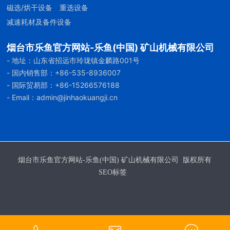
磁选/烘干设备
重选设备
减速耗材及备件设备
烟台市乐鱼官方网站-乐鱼(中国) 矿山机械有限公司
- 地址：山东省招远市玲珑镇金麟路001号
- 国内销售部：
+86-535-8936007
- 国际贸易部：
+86-
15266576188
- Email：
admin@jinhaokuangji.cn
烟台市乐鱼官方网站-乐鱼(中国) 矿山机械有限公司 版权所有
SEO标签