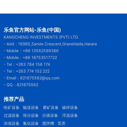
乐鱼官方网站-乐鱼(中国)
KANGCHENG INVESTMENTS (PVT) LTD.
- Add：16985,Sande Crescent,Granetiside,Harare
- Mobile：
+86 13562599386
- Mobile：
+86 18753517722
- Tel：
+263 784 156 174
- Tel：
+263 774 152 222
- Email：
821675562@qq.com
- QQ：821675562
推荐产品
给矿设备
输送设备
磨矿设备
破碎设备
过滤设备
筛分设备
分级设备
浮选设备
浓缩设备
氰化设备
搅拌槽
泵类