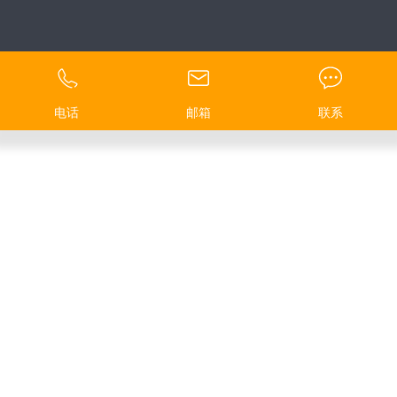
电话
邮箱
联系