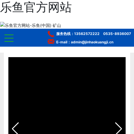
乐鱼官方网站
服务热线：
13562572222
0535-8936007
E-mail：admin@jinhaokuangji.cn
网站乐鱼官方网站
走进乐鱼官方网站-乐鱼(中国)
产品中心
选矿服务
工程案例
服务体系