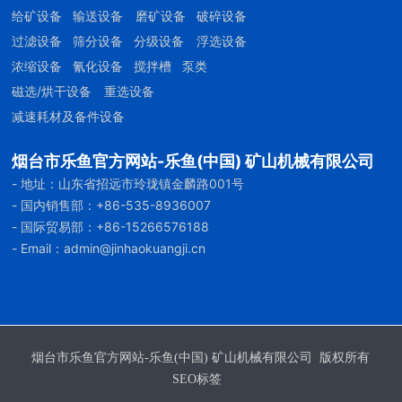
给矿设备
输送设备
磨矿设备
破碎设备
过滤设备
筛分设备
分级设备
浮选设备
浓缩设备
氰化设备
搅拌槽
泵类
磁选/烘干设备
重选设备
减速耗材及备件设备
烟台市乐鱼官方网站-乐鱼(中国) 矿山机械有限公司
- 地址：山东省招远市玲珑镇金麟路001号
- 国内销售部：
+86-535-8936007
- 国际贸易部：
+86-
15266576188
- Email：
admin@jinhaokuangji.cn
烟台市乐鱼官方网站-乐鱼(中国) 矿山机械有限公司 版权所有
SEO标签