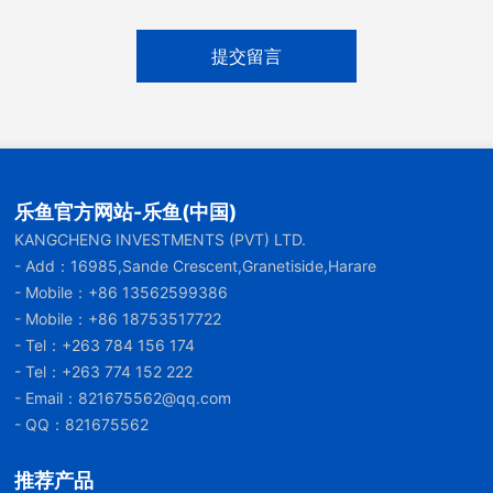
提交留言
乐鱼官方网站-乐鱼(中国)
KANGCHENG INVESTMENTS (PVT) LTD.
- Add：16985,Sande Crescent,Granetiside,Harare
- Mobile：
+86 13562599386
- Mobile：
+86 18753517722
- Tel：
+263 784 156 174
- Tel：
+263 774 152 222
- Email：
821675562@qq.com
- QQ：821675562
推荐产品