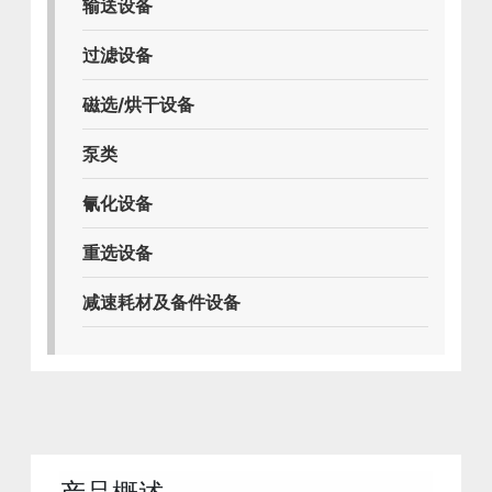
输送设备
过滤设备
磁选/烘干设备
泵类
氰化设备
重选设备
减速耗材及备件设备