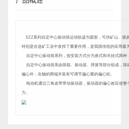
产品概述
SZZ系列自定中心振动筛运动轨迹为圆形，可供矿山、煤
特别是在选矿工业中发挥了重要作用，是我国传统的应用最
自定中心振动筛系列，按安装方式分为座式和吊挂式两种
自定中心振动筛系由筛箱、振动器、弹簧等部分组成，筛
偏心外，在轴的两端并装有可调节偏心重的偏心轮。
电动机通过三角皮带带动振动器，
振动器的偏心效应使整
力。