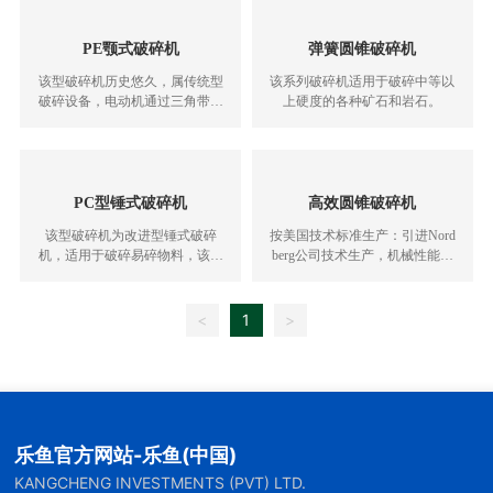
PE颚式破碎机
弹簧圆锥破碎机
该型破碎机历史悠久，属传统型
该系列破碎机适用于破碎中等以
破碎设备，电动机通过三角带轮
上硬度的各种矿石和岩石。
带动偏心轴转动，动颚做周期性
复杂摆动产生破碎力，分粗碎和
细碎两种机型。该机型结构简
单，价格较低，工作可靠，排矿
口调整方便，更适于破碎潮湿
PC型锤式破碎机
高效圆锥破碎机
矿、含粘土较多的矿石，破碎粒
该型破碎机为改进型锤式破碎
按美国技术标准生产：引进Nord
度相对较粗。我公司对PE400×6
机，适用于破碎易碎物料，该机
berg公司技术生产，机械性能圆
00，PE250×750，PE600×900等
具有体积小、构造简单、破碎比
锥破碎机完全可以替代美国西蒙
几种类型做了以下优化设计并经
大、能耗小、排料粒度均匀、易
斯圆锥破碎机。
实际应用得到认可。
损件耗量大、噪音大等特点，可
<
1
>
用于冶金、煤炭、建材、化工和
电力等工业部门，适用于石灰
石、长石、煤、盐、砖瓦、石
膏、碎石等各种脆性物料的破
碎。
乐鱼官方网站-乐鱼(中国)
KANGCHENG INVESTMENTS (PVT) LTD.