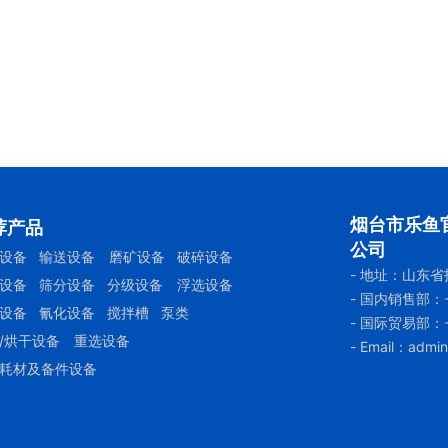
烟台市乐鱼官
荐产品
公司
设备
输送设备
磨矿设备
破碎设备
- 地址：山东
滤设备
筛分设备
分级设备
浮选设备
- 国内销售部：
设备
氰化设备
搅拌槽
泵类
- 国际贸易部：
/烘干设备
重选设备
- Email：
admin
耗材及备件设备