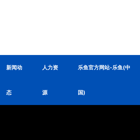
新闻动
人力资
乐鱼官方网站-乐鱼(中
态
源
国)