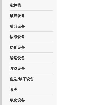
搅拌槽
破碎设备
筛分设备
浓缩设备
给矿设备
输送设备
过滤设备
磁选/烘干设备
泵类
氰化设备