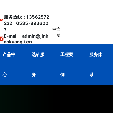
服务热线：
13562572
222
0535-893600
中文
7
版
E-mail：admin@jinh
aokuangji.cn
产品中
选矿服
工程案
服务体
心
务
例
系