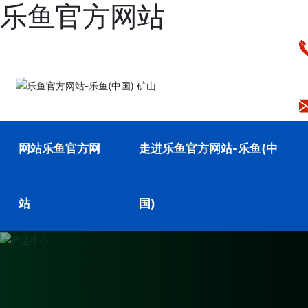
乐鱼官方网站
网站乐鱼官方网
走进乐鱼官方网站-乐鱼(中
站
国)