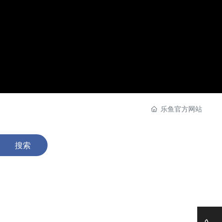
乐鱼官方网站
搜索