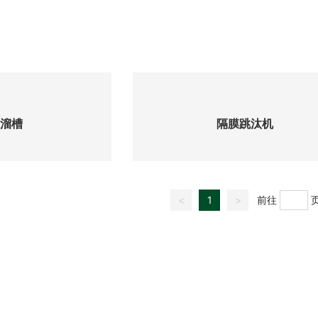
溜槽
隔膜跳汰机
<
1
>
前往