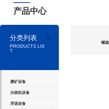
产品中心
分类列表
螺旋
PRODUCTS LIS
T
磨矿设备
分级机设备
浮选设备