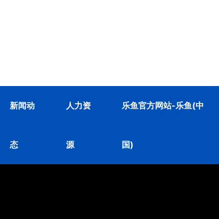
新闻动
人力资
乐鱼官方网站-乐鱼(中
态
源
国)