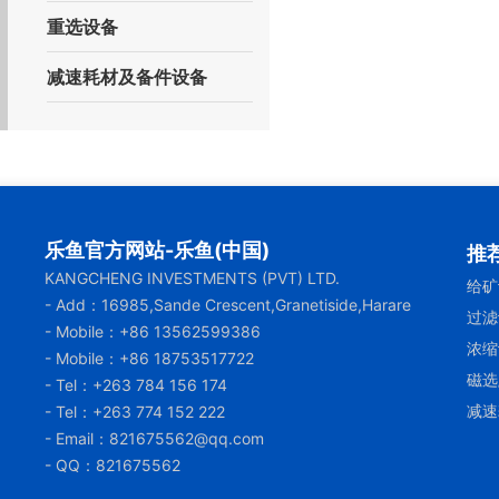
重选设备
减速耗材及备件设备
乐鱼官方网站-乐鱼(中国)
推
KANGCHENG INVESTMENTS (PVT) LTD.
给矿
- Add：16985,Sande Crescent,Granetiside,Harare
过
- Mobile：
+86 13562599386
浓缩
- Mobile：
+86 18753517722
磁选
- Tel：
+263 784 156 174
减速
- Tel：
+263 774 152 222
- Email：
821675562@qq.com
- QQ：821675562