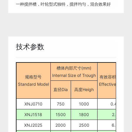
一种搅拌槽，叶轮型式独特，搅拌均匀，混合效果好
技术参数
槽体内部尺寸(mm)
Internal Size of Trough
规格型号
有效容积（m3）
Standard Model
Effective Volume
直径Dia
高度Heigh
XNJ0710
750
1000
0.42
XNJ1518
1500
1800
2.8
XNJ2025
2000
2500
6.0