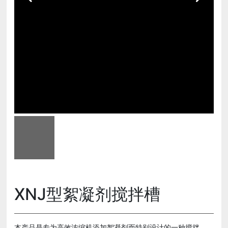
新闻动态
人力资源
乐鱼官方网站-乐鱼(中国)
XNJ型絮凝剂搅拌槽
本产品是专为高效浓缩机添加絮凝剂而特别设计的一种搅拌