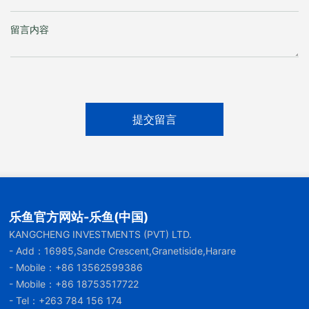
提交留言
乐鱼官方网站-乐鱼(中国)
KANGCHENG INVESTMENTS (PVT) LTD.
- Add：16985,Sande Crescent,Granetiside,Harare
- Mobile：
+86 13562599386
- Mobile：
+86 18753517722
- Tel：
+263 784 156 174