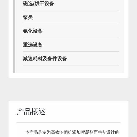
磁选/烘干设备
泵类
氰化设备
重选设备
减速耗材及备件设备
产品概述
本产品是专为高效浓缩机添加絮凝剂而特别设计的