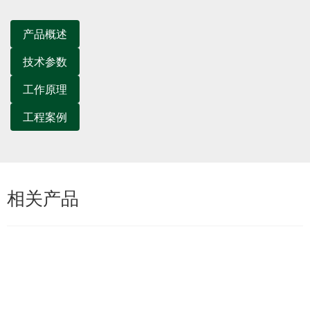
产品概述
技术参数
工作原理
工程案例
相关产品