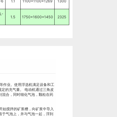
-6
1.1
1100×1100×1269
1300
L-
1.5
1750×1600×1450
2325
选等作业。使用浮选机满足设备和工
规定的充气量。 电动机通过三角皮
剂混合，同时细化气泡，颗粒在药
开始搅拌的矿浆槽，向矿浆中导入
着于气泡上，并与气泡一起，浮到