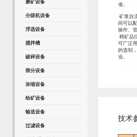
磨矿设备
省。
分级机设备
矿浆自
间可以
浮选设备
操作、
精矿品
搅拌槽
可广泛
的选别
破碎设备
业。
筛分设备
浓缩设备
给矿设备
输送设备
技术
过滤设备