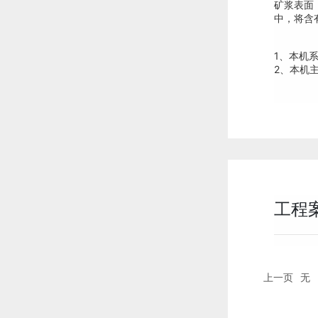
矿浆表面
中，将含
1、本机
2、本机
工程
上一页
无