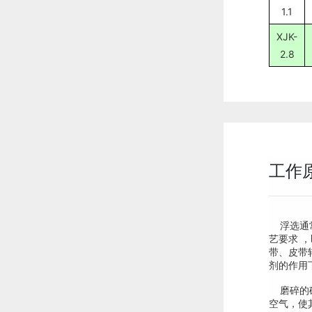
1.1
XJK-
2.8
工作
浮选通常
艺要求 
带、皮带
剂的作用
磨碎的矿
空气，使