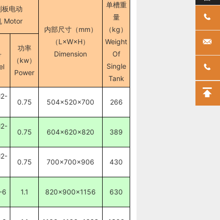
单槽重
刮板电动
量
 Motor
内部尺寸（mm）
（kg）
（L×W×H）
Weight
功率
Dimension
Of
号
（kw）
Single
el
Power
Tank
2-
0.75
504×520×700
266
2-
0.75
604×620×820
389
2-
0.75
700×700×906
430
-6
1.1
820×900×1156
630