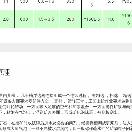
1.1
500
0.6～1.6
330
5.5
Y90L
6
Y100
2.8
600
1.5～3.5
280
Y160L-6
11.0
6
原理
由几槽， 几十槽浮选机连接组成一个连续过程， 有粗选 ，扫选 ，精
，即设备方面要求零部件齐全 ，完好， 运转正常，工艺上按作业要求达到
轮使叶轮转动，一方面吸入足够的空气和矿浆混合，一方面搅拌矿浆与药
下，粘附在气泡上，浮到矿浆表面，形成矿化泡沫层，被刮板刮出。
石，在磨矿时或破碎后加水及必要的药剂，经搅拌槽调成矿浆后，注入
其形成大量气泡，一些不易被水湿润的，即一般称作疏水性的矿物粒子附