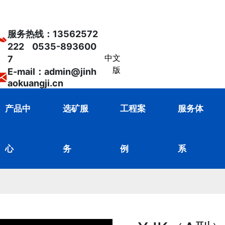
服务热线：
13562572
222
0535-893600
中文
7
版
E-mail：admin@jinh
aokuangji.cn
产品中
选矿服
工程案
服务体
心
务
例
系