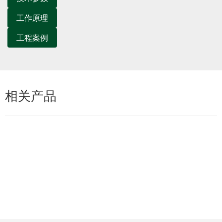
工作原理
工程案例
相关产品