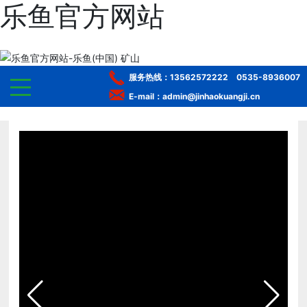
乐鱼官方网站
服务热线：
13562572222
0535-8936007
E-mail：admin@jinhaokuangji.cn
网站乐鱼官方网站
走进乐鱼官方网站-乐鱼(中国)
产品中心
选矿服务
工程案例
服务体系