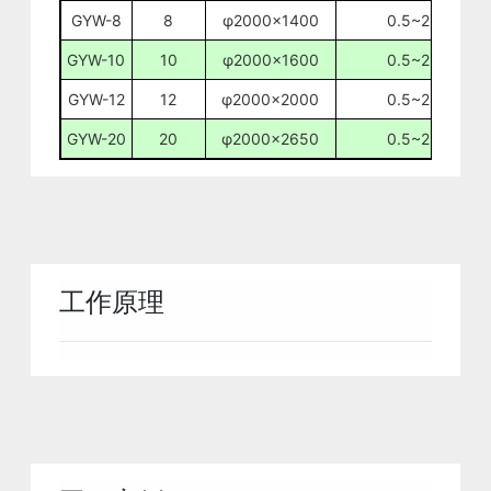
GYW-8
8
φ2000×1400
0.5~2
GYW-10
10
φ2000×1600
0.5~2
GYW-12
12
φ2000×2000
0.5~2
GYW-20
20
φ2000×2650
0.5~2
工作原理