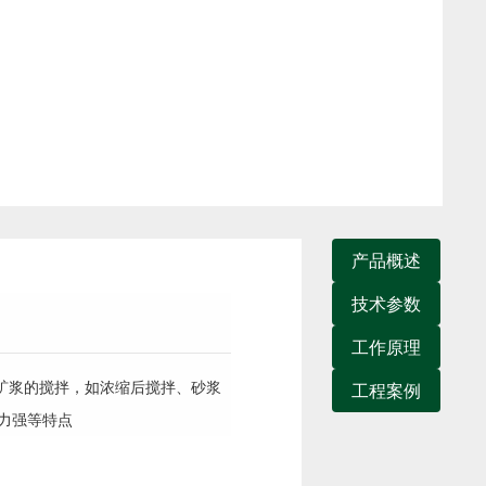
产品概述
技术参数
工作原理
矿浆的搅拌，如浓缩后搅拌、砂浆
工程案例
力强等特点