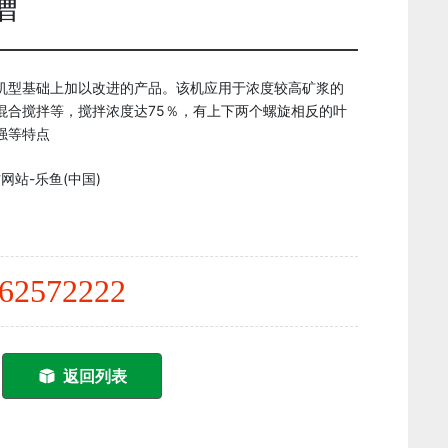
槽
机型基础上加以改进的产品。该机应用于浓度较高矿浆的
混合搅拌等，搅拌浓度达75％，有上下两个螺旋相反的叶
强等特点
网站-乐鱼(中国)
62572222
返回列表