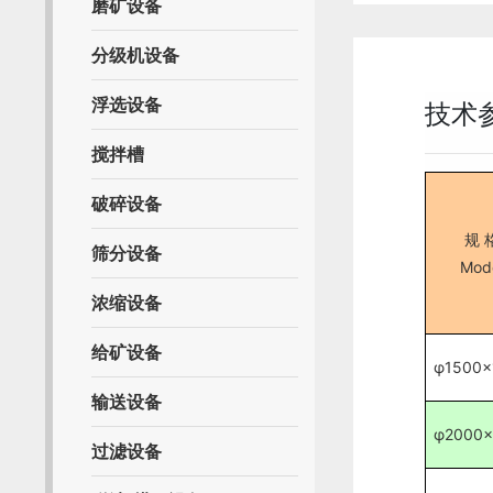
磨矿设备
分级机设备
浮选设备
技术
搅拌槽
破碎设备
规 
筛分设备
Mod
浓缩设备
给矿设备
φ1500×
输送设备
φ2000×
过滤设备