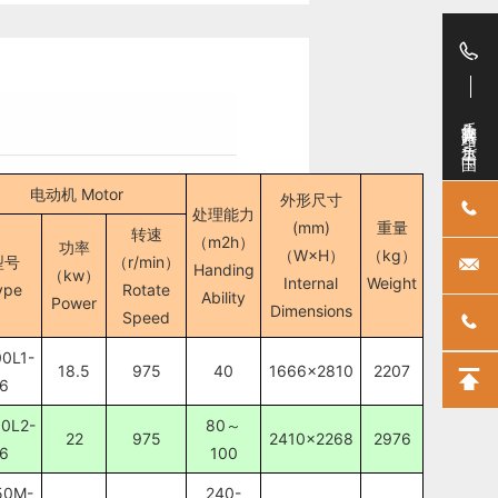
乐鱼官方网站-乐鱼(中国)
电动机 Motor
外形尺寸
处理能力
(mm)
重量
转速
（m2h）
功率
（W×H）
（kg）
型号
（r/min）
Handing
（kw）
Internal
Weight
ype
Rotate
Ability
Power
Dimensions
Speed
00L1-
18.5
975
40
1666×2810
2207
6
0L2-
80～
22
975
2410×2268
2976
6
100
50M-
240-