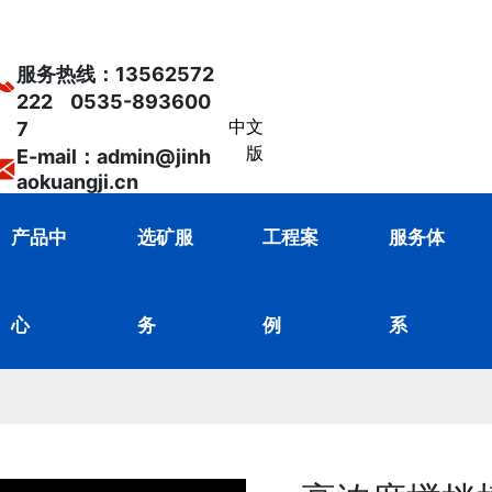
服务热线：
13562572
222
0535-893600
中文
7
版
E-mail：admin@jinh
aokuangji.cn
产品中
选矿服
工程案
服务体
心
务
例
系