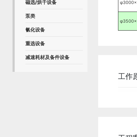
磁选/烘干设备
φ3000×
泵类
φ3500×
氰化设备
重选设备
减速耗材及备件设备
工作