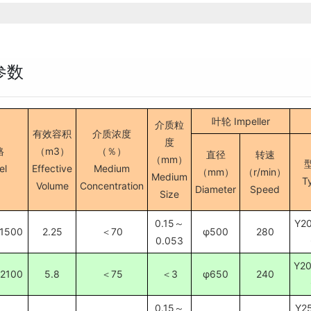
参数
叶轮 Impeller
介质粒
有效容积
介质浓度
度
格
（m3）
（％）
直径
转速
（mm）
el
Effective
Medium
（mm）
（r/min）
Medium
T
Volume
Concentration
Diameter
Speed
Size
0.15～
Y2
1500
2.25
＜70
φ500
280
0.053
Y20
2100
5.8
＜75
＜3
φ650
240
0.15～
Y2