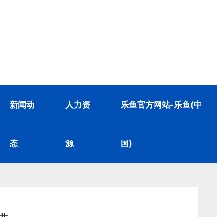
新闻动
人力资
乐鱼官方网站-乐鱼(中
态
源
国)